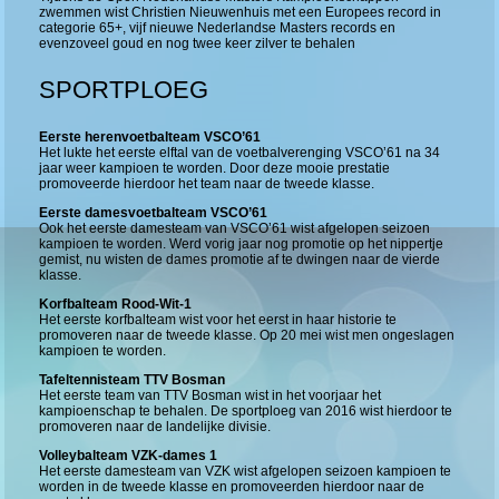
zwemmen wist Christien Nieuwenhuis met een Europees record in
categorie 65+, vijf nieuwe Nederlandse Masters records en
evenzoveel goud en nog twee keer zilver te behalen
SPORTPLOEG
Eerste herenvoetbalteam VSCO’61
Het lukte het eerste elftal van de voetbalverenging VSCO’61 na 34
jaar weer kampioen te worden. Door deze mooie prestatie
promoveerde hierdoor het team naar de tweede klasse.
Eerste damesvoetbalteam VSCO’61
Ook het eerste damesteam van VSCO’61 wist afgelopen seizoen
kampioen te worden. Werd vorig jaar nog promotie op het nippertje
gemist, nu wisten de dames promotie af te dwingen naar de vierde
klasse.
Korfbalteam Rood-Wit-1
Het eerste korfbalteam wist voor het eerst in haar historie te
promoveren naar de tweede klasse. Op 20 mei wist men ongeslagen
kampioen te worden.
Tafeltennisteam TTV Bosman
Het eerste team van TTV Bosman wist in het voorjaar het
kampioenschap te behalen. De sportploeg van 2016 wist hierdoor te
promoveren naar de landelijke divisie.
Volleybalteam VZK-dames 1
Het eerste damesteam van VZK wist afgelopen seizoen kampioen te
worden in de tweede klasse en promoveerden hierdoor naar de