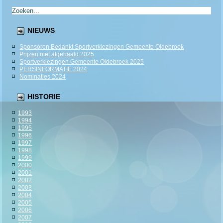
NIEUWS
Sponsoren Bedankt Sportverkiezingen Gemeente Oldebroek
Prijzen niet afgehaald 2025
Sportverkiezingen Gemeente Oldebroek 2025
PERSINFORMATIE 2024
Nominaties 2024
HISTORIE
1993
1994
1995
1996
1997
1998
1999
2000
2001
2002
2003
2004
2005
2006
2007