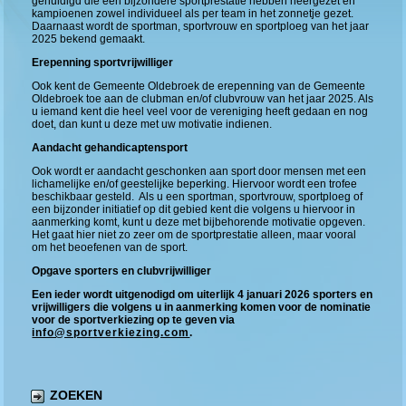
gehuldigd die een bijzondere sportprestatie hebben neergezet en
kampioenen zowel individueel als per team in het zonnetje gezet.
Daarnaast wordt de sportman, sportvrouw en sportploeg van het jaar
2025 bekend gemaakt.
Erepenning sportvrijwilliger
Ook kent de Gemeente Oldebroek de erepenning van de Gemeente
Oldebroek toe aan de clubman en/of clubvrouw van het jaar 2025. Als
u iemand kent die heel veel voor de vereniging heeft gedaan en nog
doet, dan kunt u deze met uw motivatie indienen.
Aandacht gehandicaptensport
Ook wordt er aandacht geschonken aan sport door mensen met een
lichamelijke en/of geestelijke beperking. Hiervoor wordt een trofee
beschikbaar gesteld. Als u een sportman, sportvrouw, sportploeg of
een bijzonder initiatief op dit gebied kent die volgens u hiervoor in
aanmerking komt, kunt u deze met bijbehorende motivatie opgeven.
Het gaat hier niet zo zeer om de sportprestatie alleen, maar vooral
om het beoefenen van de sport.
Opgave sporters en clubvrijwilliger
Een ieder wordt uitgenodigd om uiterlijk 4 januari 2026 sporters en
vrijwilligers die volgens u in aanmerking komen voor de nominatie
voor de sportverkiezing op te geven via
info@sportverkiezing.com
.
ZOEKEN