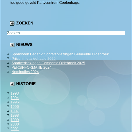
toe goed gevuld Partycentrum Coelenhage.
ZOEKEN
NIEUWS
Sponsoren Bedankt Sportverkiezingen Gemeente Oldebroek
Prijzen niet afgehaald 2025
Sportverkiezingen Gemeente Oldebroek 2025
PERSINFORMATIE 2024
Nominaties 2024
HISTORIE
1993
1994
1995
1996
1997
1998
1999
2000
2001