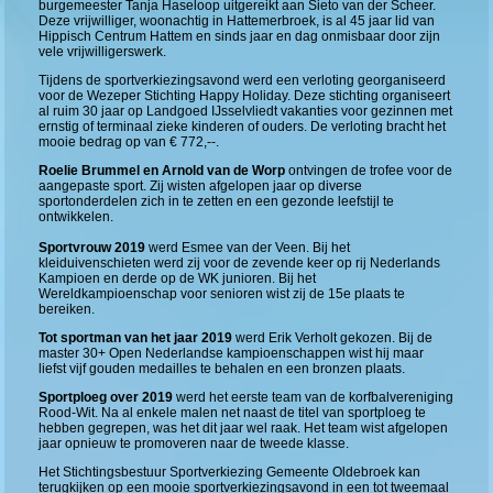
burgemeester Tanja Haseloop uitgereikt aan Sieto van der Scheer.
Deze vrijwilliger, woonachtig in Hattemerbroek, is al 45 jaar lid van
Hippisch Centrum Hattem en sinds jaar en dag onmisbaar door zijn
vele vrijwilligerswerk.
Tijdens de sportverkiezingsavond werd een verloting georganiseerd
voor de Wezeper Stichting Happy Holiday. Deze stichting organiseert
al ruim 30 jaar op Landgoed IJsselvliedt vakanties voor gezinnen met
ernstig of terminaal zieke kinderen of ouders. De verloting bracht het
mooie bedrag op van € 772,--.
Roelie Brummel en Arnold van de Worp
ontvingen de trofee voor de
aangepaste sport. Zij wisten afgelopen jaar op diverse
sportonderdelen zich in te zetten en een gezonde leefstijl te
ontwikkelen.
Sportvrouw 2019
werd Esmee van der Veen. Bij het
kleiduivenschieten werd zij voor de zevende keer op rij Nederlands
Kampioen en derde op de WK junioren. Bij het
Wereldkampioenschap voor senioren wist zij de 15e plaats te
bereiken.
Tot sportman van het jaar 2019
werd Erik Verholt gekozen. Bij de
master 30+ Open Nederlandse kampioenschappen wist hij maar
liefst vijf gouden medailles te behalen en een bronzen plaats.
Sportploeg over 2019
werd het eerste team van de korfbalvereniging
Rood-Wit. Na al enkele malen net naast de titel van sportploeg te
hebben gegrepen, was het dit jaar wel raak. Het team wist afgelopen
jaar opnieuw te promoveren naar de tweede klasse.
Het Stichtingsbestuur Sportverkiezing Gemeente Oldebroek kan
terugkijken op een mooie sportverkiezingsavond in een tot tweemaal